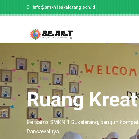
info@smkn1sukalarang.sch.id
Ruang Kreati
Bersama SMKN 1 Sukalarang, bangun kompeten
Pancawaluya