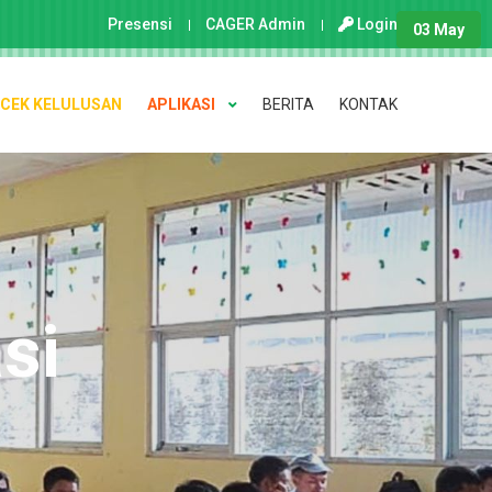
Presensi
CAGER Admin
Login
25 May
03 May
03 May
CEK KELULUSAN
APLIKASI
BERITA
KONTAK
si